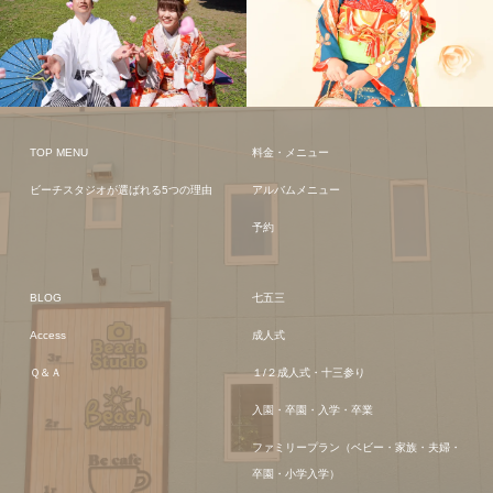
TOP MENU
料金・メニュー
ビーチスタジオが選ばれる5つの理由
アルバムメニュー
予約
BLOG
七五三
Access
成人式
Ｑ＆Ａ
１/２成人式・十三参り
入園・卒園・入学・卒業
ファミリープラン（ベビー・家族・夫婦・
卒園・小学入学）