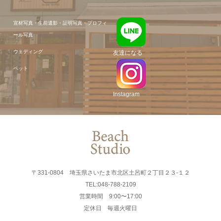
宣材写真・生前遺影・証明写真・プロフィ
ール写真
ウェディング
友達になる
ペット
Instagram
〒331-0804 埼玉県さいたま市北区土呂町２丁目２３-１２
TEL:048-788-2109
営業時間 9:00〜17:00
定休日 毎週火曜日