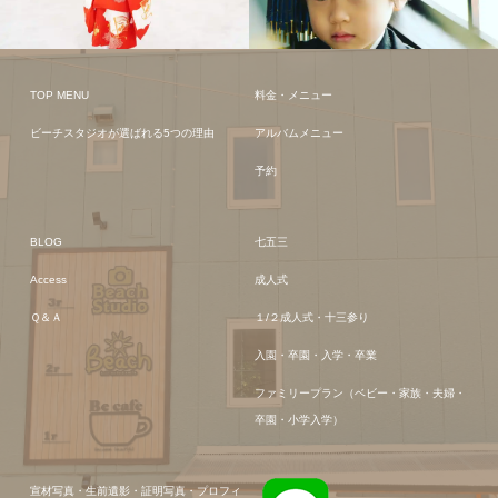
TOP MENU
料金・メニュー
ビーチスタジオが選ばれる5つの理由
アルバムメニュー
予約
BLOG
七五三
Access
成人式
Ｑ＆Ａ
１/２成人式・十三参り
入園・卒園・入学・卒業
ファミリープラン（ベビー・家族・夫婦・
卒園・小学入学）
宣材写真・生前遺影・証明写真・プロフィ