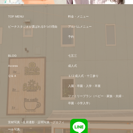
TOP MENU
料金・メニュー
ビーチスタジオが選ばれる5つの理由
アルバムメニュー
予約
BLOG
七五三
Access
成人式
Ｑ＆Ａ
１/２成人式・十三参り
入園・卒園・入学・卒業
ファミリープラン（ベビー・家族・夫婦・
卒園・小学入学）
宣材写真・生前遺影・証明写真・プロフィ
ール写真