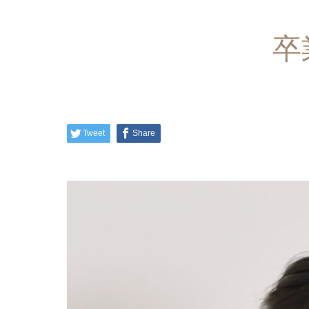
卒
Tweet
Share