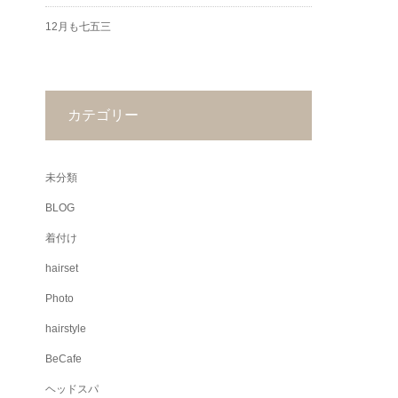
12月も七五三
カテゴリー
未分類
BLOG
着付け
hairset
Photo
hairstyle
BeCafe
ヘッドスパ