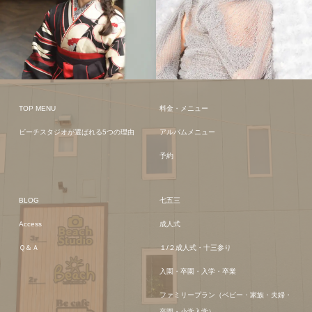
TOP MENU
料金・メニュー
ビーチスタジオが選ばれる5つの理由
アルバムメニュー
予約
BLOG
七五三
Access
成人式
Ｑ＆Ａ
１/２成人式・十三参り
入園・卒園・入学・卒業
ファミリープラン（ベビー・家族・夫婦・
卒園・小学入学）