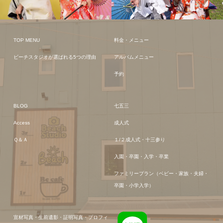
TOP MENU
料金・メニュー
ビーチスタジオが選ばれる5つの理由
アルバムメニュー
予約
BLOG
七五三
Access
成人式
Ｑ＆Ａ
１/２成人式・十三参り
入園・卒園・入学・卒業
ファミリープラン（ベビー・家族・夫婦・
卒園・小学入学）
宣材写真・生前遺影・証明写真・プロフィ