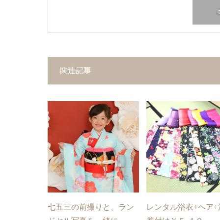
関連記事
七五三の前撮りと、ラン
レンタル浴衣+ヘア+