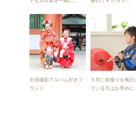
ドセル写真を一緒に...
着付け￥５,４０...
出張撮影アルバム付きプ
５月に前撮りを検討
ラン☆
ている方はお早めに..