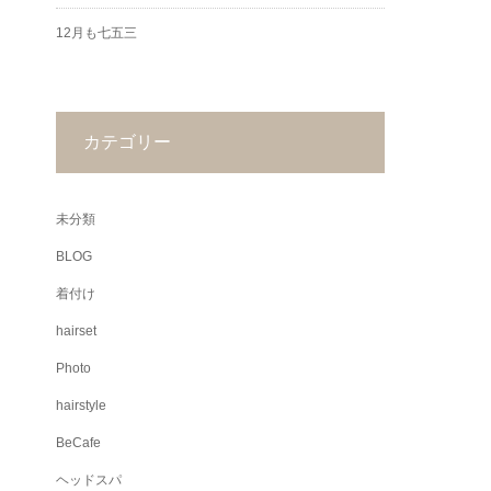
12月も七五三
カテゴリー
未分類
BLOG
着付け
hairset
Photo
hairstyle
BeCafe
ヘッドスパ