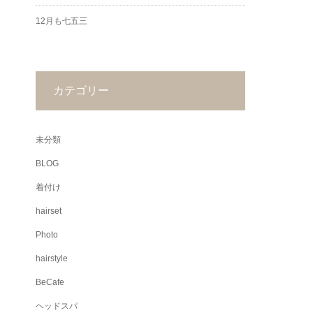
12月も七五三
カテゴリー
未分類
BLOG
着付け
hairset
Photo
hairstyle
BeCafe
ヘッドスパ