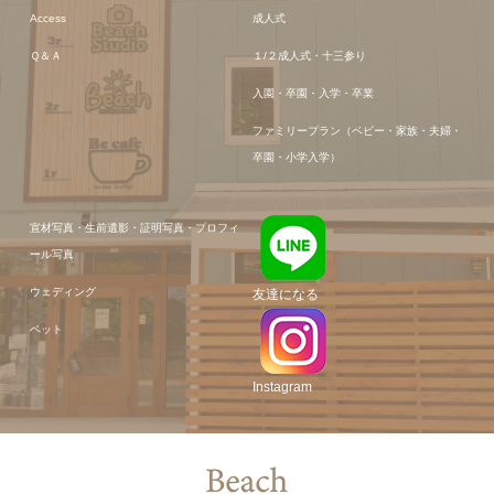
Access
成人式
Ｑ＆Ａ
１/２成人式・十三参り
入園・卒園・入学・卒業
ファミリープラン（ベビー・家族・夫婦・
卒園・小学入学）
宣材写真・生前遺影・証明写真・プロフィ
ール写真
ウェディング
友達になる
ペット
Instagram