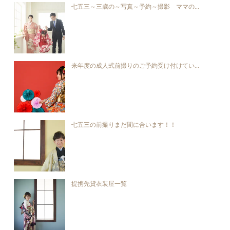
七五三～三歳の～写真～予約～撮影 ママの...
来年度の成人式前撮りのご予約受け付けてい...
七五三の前撮りまだ間に合います！！
提携先貸衣装屋一覧