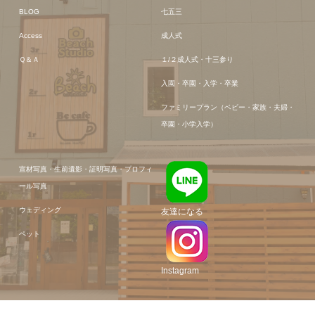
BLOG
七五三
Access
成人式
Ｑ＆Ａ
１/２成人式・十三参り
入園・卒園・入学・卒業
ファミリープラン（ベビー・家族・夫婦・
卒園・小学入学）
宣材写真・生前遺影・証明写真・プロフィ
ール写真
ウェディング
友達になる
ペット
Instagram