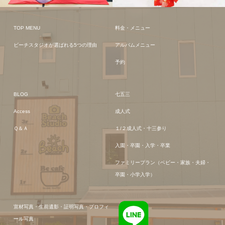
TOP MENU
料金・メニュー
ビーチスタジオが選ばれる5つの理由
アルバムメニュー
予約
BLOG
七五三
Access
成人式
Ｑ＆Ａ
１/２成人式・十三参り
入園・卒園・入学・卒業
ファミリープラン（ベビー・家族・夫婦・
卒園・小学入学）
宣材写真・生前遺影・証明写真・プロフィ
ール写真