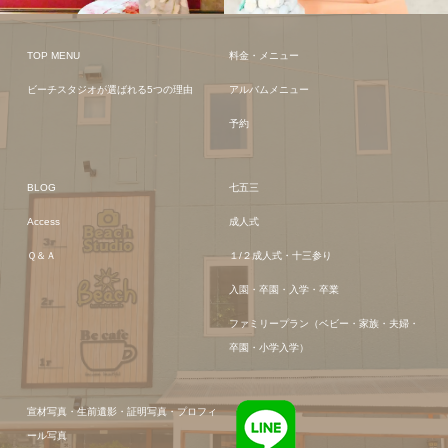
TOP MENU
料金・メニュー
ビーチスタジオが選ばれる5つの理由
アルバムメニュー
予約
BLOG
七五三
Access
成人式
Ｑ＆Ａ
１/２成人式・十三参り
入園・卒園・入学・卒業
ファミリープラン（ベビー・家族・夫婦・
卒園・小学入学）
宣材写真・生前遺影・証明写真・プロフィ
ール写真