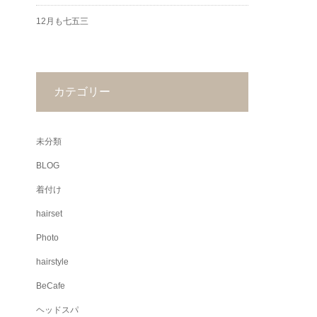
12月も七五三
カテゴリー
未分類
BLOG
着付け
hairset
Photo
hairstyle
BeCafe
ヘッドスパ