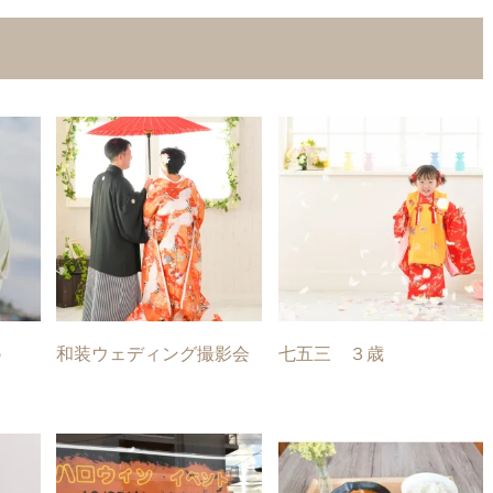
♪
和装ウェディング撮影会
七五三 ３歳