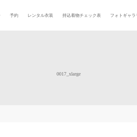
ー
予約
レンタル衣装
持込着物チェック表
フォトギャラ
0017_xlarge