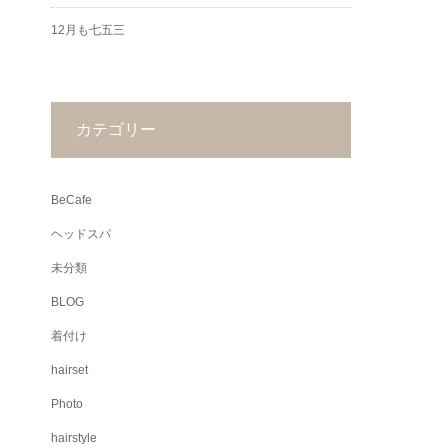
12月も七五三
カテゴリー
BeCafe
ヘッドスパ
未分類
BLOG
着付け
hairset
Photo
hairstyle