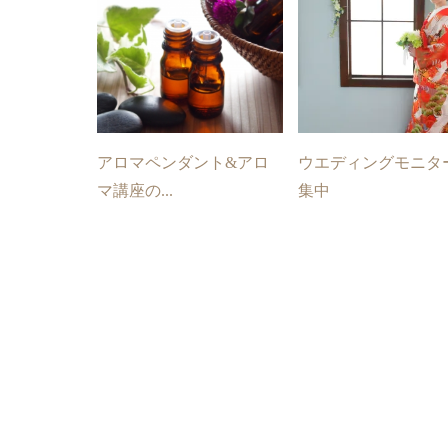
アロマペンダント&アロ
ウエディングモニタ
マ講座の...
集中