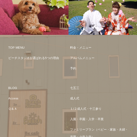
TOP MENU
料金・メニュー
ビーチスタジオが選ばれる5つの理由
アルバムメニュー
予約
BLOG
七五三
Access
成人式
Ｑ＆Ａ
１/２成人式・十三参り
入園・卒園・入学・卒業
ファミリープラン（ベビー・家族・夫婦・
卒園・小学入学）