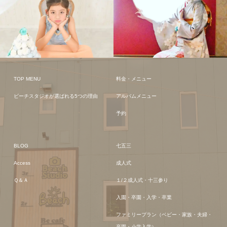
TOP MENU
料金・メニュー
ビーチスタジオが選ばれる5つの理由
アルバムメニュー
予約
BLOG
七五三
Access
成人式
Ｑ＆Ａ
１/２成人式・十三参り
入園・卒園・入学・卒業
ファミリープラン（ベビー・家族・夫婦・
卒園・小学入学）