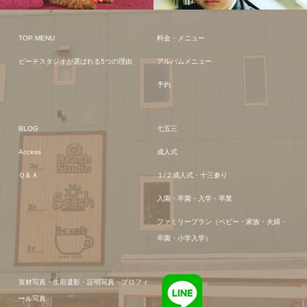
TOP MENU
料金・メニュー
ビーチスタジオが選ばれる5つの理由
アルバムメニュー
予約
BLOG
七五三
Access
成人式
Ｑ＆Ａ
１/２成人式・十三参り
入園・卒園・入学・卒業
ファミリープラン（ベビー・家族・夫婦・
卒園・小学入学）
宣材写真・生前遺影・証明写真・プロフィ
ール写真