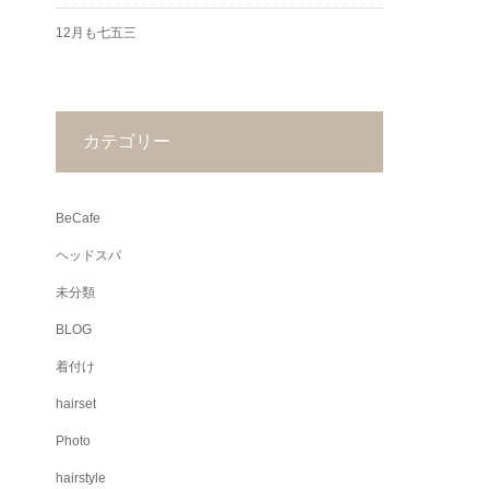
12月も七五三
カテゴリー
BeCafe
ヘッドスパ
未分類
BLOG
着付け
hairset
Photo
hairstyle