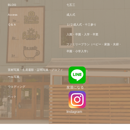
BLOG
七五三
Access
成人式
Ｑ＆Ａ
１/２成人式・十三参り
入園・卒園・入学・卒業
ファミリープラン（ベビー・家族・夫婦・
卒園・小学入学）
宣材写真・生前遺影・証明写真・プロフィ
ール写真
ウェディング
友達になる
ペット
Instagram