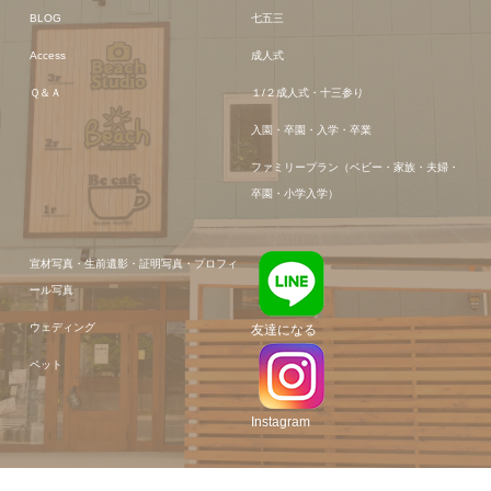
BLOG
七五三
Access
成人式
Ｑ＆Ａ
１/２成人式・十三参り
入園・卒園・入学・卒業
ファミリープラン（ベビー・家族・夫婦・
卒園・小学入学）
宣材写真・生前遺影・証明写真・プロフィ
ール写真
ウェディング
友達になる
ペット
Instagram