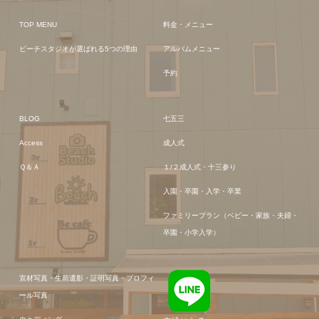
TOP MENU
料金・メニュー
ビーチスタジオが選ばれる5つの理由
アルバムメニュー
予約
BLOG
七五三
Access
成人式
Ｑ＆Ａ
１/２成人式・十三参り
入園・卒園・入学・卒業
ファミリープラン（ベビー・家族・夫婦・
卒園・小学入学）
宣材写真・生前遺影・証明写真・プロフィ
ール写真