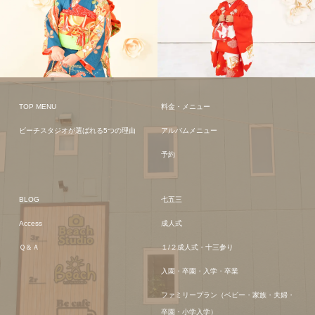
TOP MENU
料金・メニュー
ビーチスタジオが選ばれる5つの理由
アルバムメニュー
予約
BLOG
七五三
Access
成人式
Ｑ＆Ａ
１/２成人式・十三参り
入園・卒園・入学・卒業
ファミリープラン（ベビー・家族・夫婦・
卒園・小学入学）