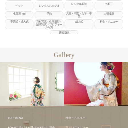
レンタル衣装
七五三
ペット
レンタルスタジオ
七五三_old
予約
入園・卒園・入学・卒
出張撮影
業
卒業式・成人式
宣材写真・生前遺影・
成人式
料金・メニュー
証明写真・プロフィー
ル写真
美容通販
Gallery
TOP MENU
料金・メニュー
ビーチスタジオが選ばれる5つの理由
アルバムメニュー