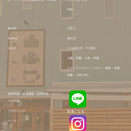
予約
BLOG
七五三
Access
成人式
Ｑ＆Ａ
１/２成人式・十三参り
入園・卒園・入学・卒業
ファミリープラン（ベビー・家族・夫婦・
卒園・小学入学）
宣材写真・生前遺影・証明写真・プロフィ
ール写真
ウェディング
友達になる
ペット