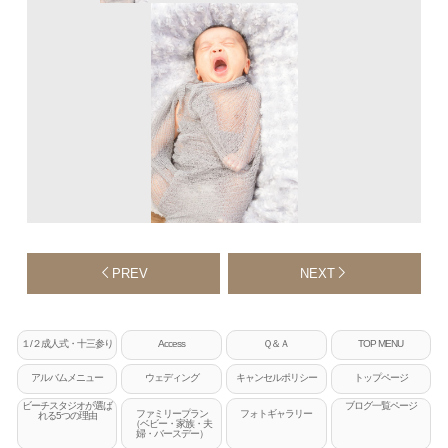
PREV
NEXT
１/２成人式・十三参り
Access
Ｑ＆Ａ
TOP MENU
アルバムメニュー
ウェディング
キャンセルポリシー
トップページ
ビーチスタジオが選ば
ブログ一覧ページ
ファミリープラン
フォトギャラリー
れる5つの理由
（ベビー・家族・夫
婦・バースデー）